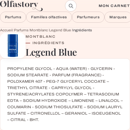
Aller au contenu
MON CARNET
Parfums
Familles olfactives
Parfumeurs
Marques
Accueil
/
Parfums
/
Montblanc
/
Legend Blue
/
Ingrédients
MONTBLANC
INGRÉDIENTS
Legend Blue
PROPYLENE GLYCOL - AQUA (WATER) - GLYCERIN -
SODIUM STEARATE - PARFUM (FRAGRANCE) -
POLOXAMER 407 - PEG-7 GLYCERYL COCOATE –
TRIETHYL CITRATE - CAPRYLYL GLYCOL -
STYRENE/ACRYLATES COPOLYMER – TETRASODIUM
EDTA – SODIUM HYDROXIDE – LIMONENE – LINALOOL –
COUMARIN - SODIUM THIOSULFATE – SODIUM LAURYL
SULFATE – CITRONELLOL – GERANIOL – ISOEUGENOL
– CITRAL - BHT.