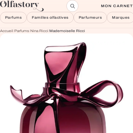
Aller au contenu
MON CARNET
Parfums
Familles olfactives
Parfumeurs
Marques
Accueil
/
Parfums
/
Nina Ricci
/
Mademoiselle Ricci