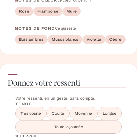
Le cœur du parfum
NOTES DE CŒUR
Rose
Framboise
Mûre
Ce qui reste
NOTES DE FOND
Bois ambrés
Muscs blancs
Violette
Cèdre
Donnez votre ressenti
Votre ressenti, en un geste. Sans compte.
TENUE
Très courte
Courte
Moyenne
Longue
Toute la journée
SILLAGE