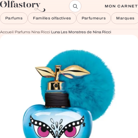
Aller au contenu
MON CARNET
Parfums
Familles olfactives
Parfumeurs
Marques
Accueil
/
Parfums
/
Nina Ricci
/
Luna Les Monstres de Nina Ricci