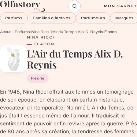
Aller au contenu
MON CARNET
Parfums
Familles olfactives
Parfumeurs
Marques
Accueil
/
Parfums
/
Nina Ricci
/
L'Air du Temps Alix D. Reynis
/
Flacon
NINA RICCI
FLACON
L'Air du Temps Alix D.
Reynis
Fleurie
En 1948, Nina Ricci offrait aux femmes un témoignage
de son époque, en élaborant un parfum historique,
évocateur d intemporalité. Nommé L Air du Temps, ce
jus était l essence même de l amour. Il traduisait le
sentiment de pouvoir enfin revivre après la guerre. Près
de 80 ans après sa création, la tendresse des femmes