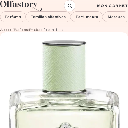
Aller au contenu
MON CARNET
Parfums
Familles olfactives
Parfumeurs
Marques
Accueil
/
Parfums
/
Prada
/
Infusion d'Iris