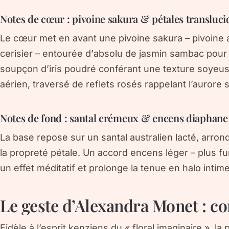
Notes de cœur : pivoine sakura & pétales transluci
Le cœur met en avant une
pivoine sakura
– pivoine 
cerisier – entourée d’
absolu de jasmin sambac
pour 
soupçon d’
iris poudré
conférant une texture soyeus
aérien, traversé de reflets rosés rappelant l’aurore s
Notes de fond : santal crémeux & encens diaphane
La base repose sur un
santal australien
lacté, arron
la propreté pétale. Un
accord encens léger
– plus f
un effet méditatif et prolonge la tenue en halo intim
Le geste d’Alexandra Monet : co
Fidèle à l’esprit kenziens du « floral imaginaire », l