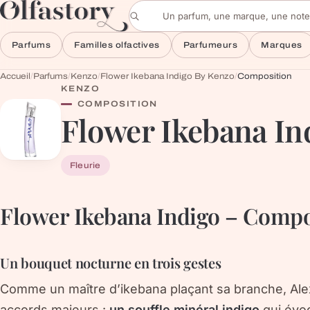
Aller au contenu
Rechercher un parfum
Parfums
Familles olfactives
Parfumeurs
Marques
Accueil
/
Parfums
/
Kenzo
/
Flower Ikebana Indigo By Kenzo
/
Composition
KENZO
COMPOSITION
Flower Ikebana In
Fleurie
Flower Ikebana Indigo – Compos
Un bouquet nocturne en trois gestes
Comme un maître d’ikebana plaçant sa branche, Ale
accords majeurs :
un souffle minéral indigo
qui évoq