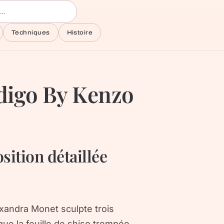
Techniques
Histoire
digo By Kenzo
ition détaillée
xandra Monet sculpte trois
ue la feuille de shiso trempée