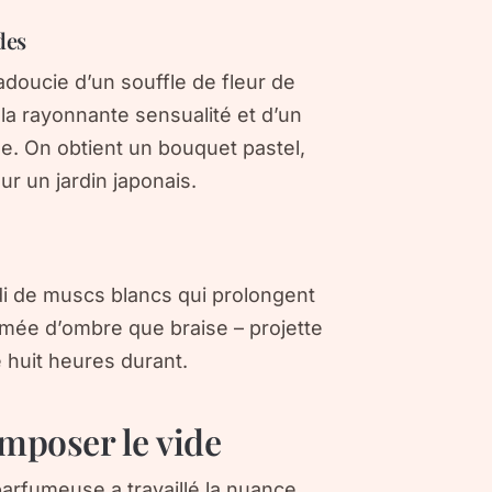
des
adoucie d’un souffle de fleur de
la rayonnante sensualité et d’un
e. On obtient un bouquet pastel,
ur un jardin japonais.
di de
muscs blancs
qui prolongent
umée d’ombre que braise – projette
e huit heures durant.
mposer le vide
a parfumeuse a travaillé la nuance