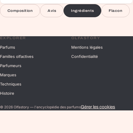
Composition
Avis
Ingrédients
Flacon
EXPLORER
OLFASTORY
Parfums
Mentions légales
Familles olfactives
Confidentialité
Parfumeurs
Marques
Techniques
Histoire
Gérer les cookies
©
2026
Olfastory — l'encyclopédie des parfums