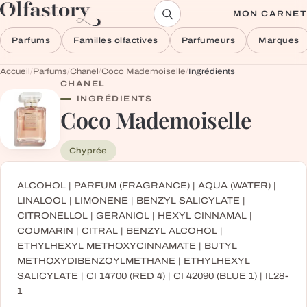
Aller au contenu
MON CARNET
Parfums
Familles olfactives
Parfumeurs
Marques
Accueil
/
Parfums
/
Chanel
/
Coco Mademoiselle
/
Ingrédients
CHANEL
INGRÉDIENTS
Coco Mademoiselle
Chyprée
ALCOHOL | PARFUM (FRAGRANCE) | AQUA (WATER) |
LINALOOL | LIMONENE | BENZYL SALICYLATE |
CITRONELLOL | GERANIOL | HEXYL CINNAMAL |
COUMARIN | CITRAL | BENZYL ALCOHOL |
ETHYLHEXYL METHOXYCINNAMATE | BUTYL
METHOXYDIBENZOYLMETHANE | ETHYLHEXYL
SALICYLATE | CI 14700 (RED 4) | CI 42090 (BLUE 1) | IL28-
1