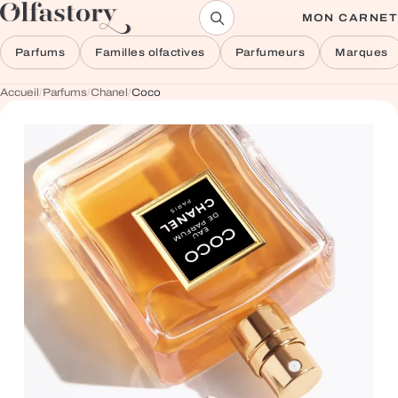
Aller au contenu
MON CARNET
Parfums
Familles olfactives
Parfumeurs
Marques
Accueil
/
Parfums
/
Chanel
/
Coco