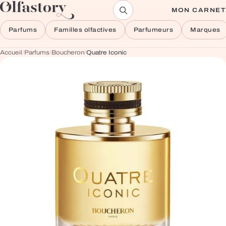
Aller au contenu
MON CARNET
Parfums
Familles olfactives
Parfumeurs
Marques
Accueil
/
Parfums
/
Boucheron
/
Quatre Iconic