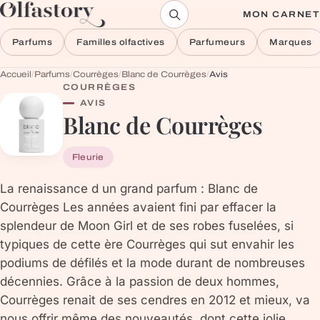
Aller au contenu
MON CARNET
Parfums
Familles olfactives
Parfumeurs
Marques
Accueil
/
Parfums
/
Courrèges
/
Blanc de Courrèges
/
Avis
COURRÈGES
AVIS
Blanc de Courrèges
Fleurie
La renaissance d un grand parfum : Blanc de
Courrèges Les années avaient fini par effacer la
splendeur de Moon Girl et de ses robes fuselées, si
typiques de cette ère Courrèges qui sut envahir les
podiums de défilés et la mode durant de nombreuses
décennies. Grâce à la passion de deux hommes,
Courrèges renait de ses cendres en 2012 et mieux, va
nous offrir même des nouveautés, dont cette jolie