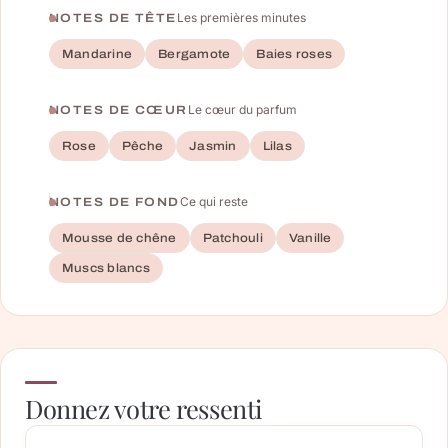
Les premières minutes
NOTES DE TÊTE
Mandarine
Bergamote
Baies roses
Le cœur du parfum
NOTES DE CŒUR
Rose
Pêche
Jasmin
Lilas
Ce qui reste
NOTES DE FOND
Mousse de chêne
Patchouli
Vanille
Muscs blancs
Donnez votre ressenti