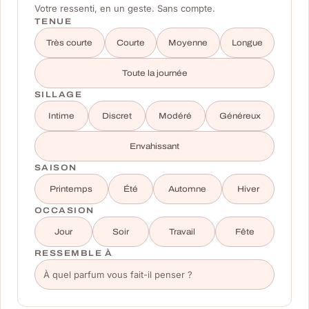
Votre ressenti, en un geste. Sans compte.
TENUE
Très courte
Courte
Moyenne
Longue
Toute la journée
SILLAGE
Intime
Discret
Modéré
Généreux
Envahissant
SAISON
Printemps
Été
Automne
Hiver
OCCASION
Jour
Soir
Travail
Fête
RESSEMBLE À