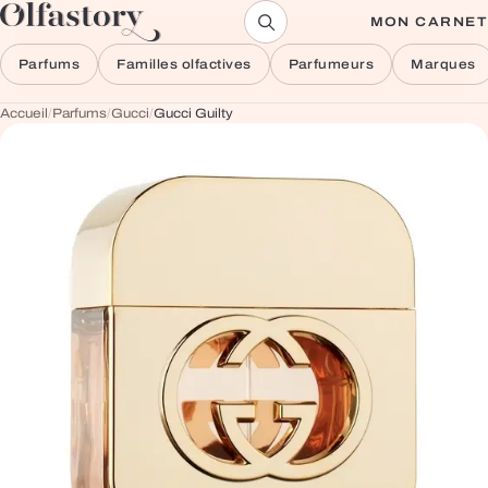
Aller au contenu
MON CARNET
Parfums
Familles olfactives
Parfumeurs
Marques
Accueil
/
Parfums
/
Gucci
/
Gucci Guilty