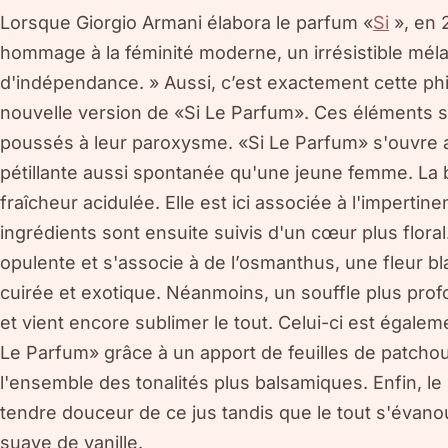
Lorsque Giorgio Armani élabora le parfum «
Si
», en 2
hommage à la féminité moderne, un irrésistible méla
d'indépendance. » Aussi, c’est exactement cette phi
nouvelle version de «Si Le Parfum». Ces éléments 
poussés à leur paroxysme. «Si Le Parfum» s'ouvre a
pétillante aussi spontanée qu'une jeune femme. La
fraîcheur acidulée. Elle est ici associée à l'imperti
ingrédients sont ensuite suivis d'un cœur plus floral
opulente et s'associe à de l’osmanthus, une fleur b
cuirée et exotique. Néanmoins, un souffle plus profo
et vient encore sublimer le tout. Celui-ci est égalem
Le Parfum» grâce à un apport de feuilles de patchoul
l'ensemble des tonalités plus balsamiques. Enfin, le b
tendre douceur de ce jus tandis que le tout s'évano
suave de vanille.