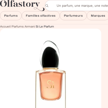
Aller au contenu
Rechercher un parfum
Parfums
Familles olfactives
Parfumeurs
Marques
Accueil
/
Parfums
/
Armani
/
Si Le Parfum