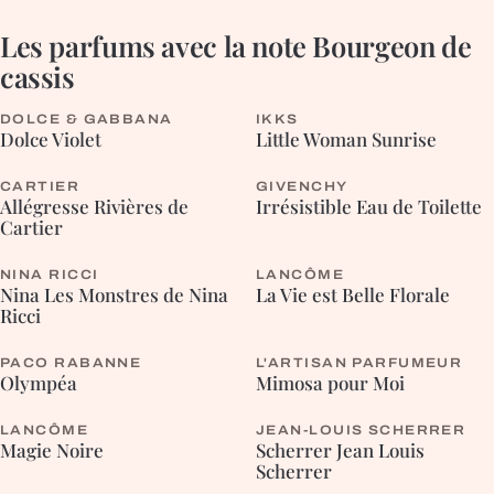
Les parfums avec la note
Bourgeon de
cassis
DOLCE & GABBANA
IKKS
FLEURIE
FLEURIE
Dolce Violet
Little Woman Sunrise
CARTIER
GIVENCHY
FLEURIE
FLEURIE
Allégresse Rivières de
Irrésistible Eau de Toilette
Cartier
NINA RICCI
LANCÔME
FLEURIE
FLEURIE
Nina Les Monstres de Nina
La Vie est Belle Florale
Ricci
PACO RABANNE
L'ARTISAN PARFUMEUR
FLEURIE
FLEURIE
Olympéa
Mimosa pour Moi
LANCÔME
JEAN-LOUIS SCHERRER
ORIENTALE
CHYPRÉE
Magie Noire
Scherrer Jean Louis
Scherrer