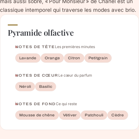
mais aussi sobre, « Pour Monsieur » de Chanel est un
classique intemporel qui traverse les modes avec brio.
Pyramide olfactive
Les premières minutes
NOTES DE TÊTE
Lavande
Orange
Citron
Petitgrain
Le cœur du parfum
NOTES DE CŒUR
Néroli
Basilic
Ce qui reste
NOTES DE FOND
Mousse de chêne
Vétiver
Patchouli
Cèdre