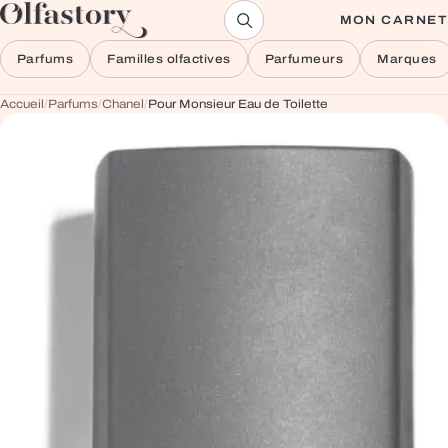
Aller au contenu
MON CARNET
Parfums
Familles olfactives
Parfumeurs
Marques
Accueil
/
Parfums
/
Chanel
/
Pour Monsieur Eau de Toilette