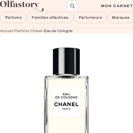
Aller au contenu
MON CARNET
Parfums
Familles olfactives
Parfumeurs
Marques
Accueil
/
Parfums
/
Chanel
/
Eau de Cologne