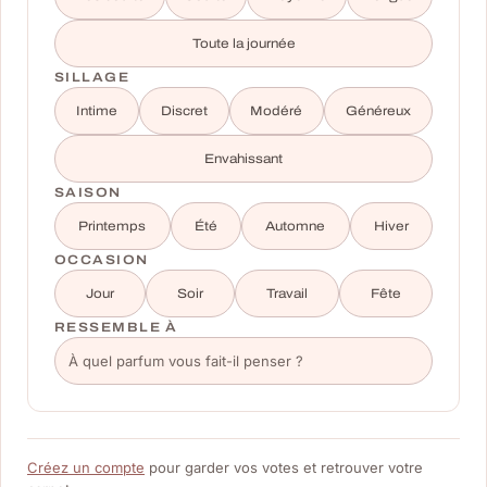
Toute la journée
SILLAGE
Intime
Discret
Modéré
Généreux
Envahissant
SAISON
Printemps
Été
Automne
Hiver
OCCASION
Jour
Soir
Travail
Fête
RESSEMBLE À
Créez un compte
pour garder vos votes et retrouver votre