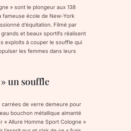
gne » sont le plongeur aux 138
e la fameuse école de New-York
ssionné d’équitation. Filmé par
s grands et beaux sportifs réalisent
exploits à couper le souffle qui
ropulser les femmes dans leurs
» un souffle
es carrées de verre demeure pour
beau bouchon métallique aimanté
ur « Allure Homme Sport Cologne »
l’esprit pur et clair de ce « frais