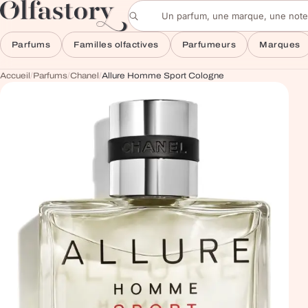
Aller au contenu
Rechercher un parfum
Parfums
Familles olfactives
Parfumeurs
Marques
Accueil
/
Parfums
/
Chanel
/
Allure Homme Sport Cologne