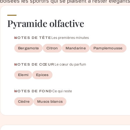
boisées les sportifs qui se plaisent à rester élégants
Pyramide olfactive
Les premières minutes
NOTES DE TÊTE
Bergamote
Citron
Mandarine
Pamplemousse
Le cœur du parfum
NOTES DE CŒUR
Elemi
Epices
Ce qui reste
NOTES DE FOND
Cèdre
Muscs blancs