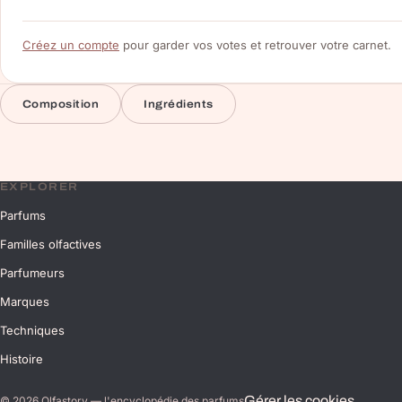
Créez un compte
pour garder vos votes et retrouver votre carnet.
Composition
Ingrédients
EXPLORER
Parfums
Familles olfactives
Parfumeurs
Marques
Techniques
Histoire
Gérer les cookies
©
2026
Olfastory — l'encyclopédie des parfums