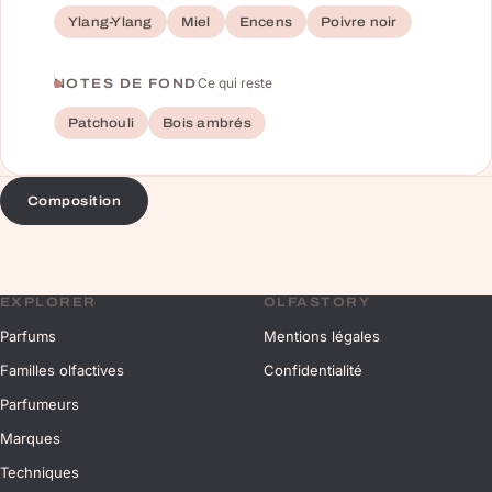
Ylang-Ylang
Miel
Encens
Poivre noir
Ce qui reste
NOTES DE FOND
Patchouli
Bois ambrés
Composition
EXPLORER
OLFASTORY
Parfums
Mentions légales
Familles olfactives
Confidentialité
Parfumeurs
Marques
Techniques