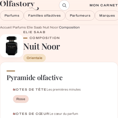
Aller au contenu
MON CARNET
Parfums
Familles olfactives
Parfumeurs
Marques
Accueil
/
Parfums
/
Elie Saab
/
Nuit Noor
/
Composition
ELIE SAAB
COMPOSITION
Nuit Noor
Orientale
Pyramide olfactive
Les premières minutes
NOTES DE TÊTE
Rose
Le cœur du parfum
NOTES DE CŒUR