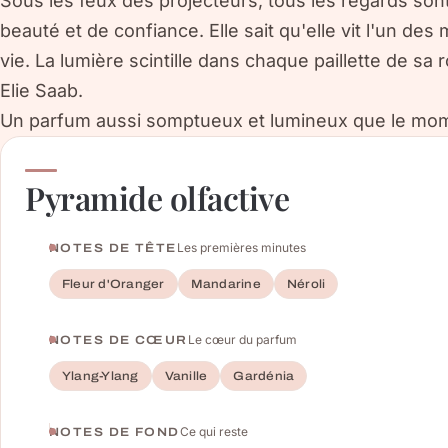
Sous les feux des projecteurs, tous les regards sont
beauté et de confiance. Elle sait qu'elle vit l'un de
vie. La lumière scintille dans chaque paillette de sa
Elie Saab.
Un parfum aussi somptueux et lumineux que le mome
Pyramide olfactive
Les premières minutes
NOTES DE TÊTE
Fleur d'Oranger
Mandarine
Néroli
Le cœur du parfum
NOTES DE CŒUR
Ylang-Ylang
Vanille
Gardénia
Ce qui reste
NOTES DE FOND