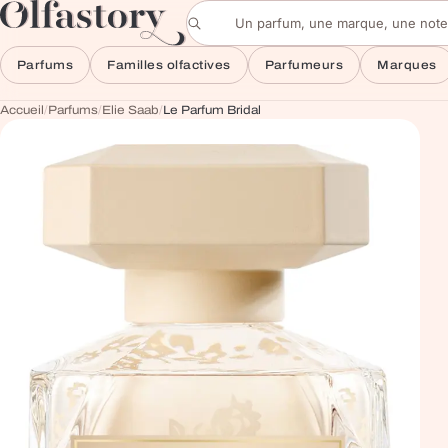
Aller au contenu
Rechercher un parfum
Parfums
Familles olfactives
Parfumeurs
Marques
Accueil
/
Parfums
/
Elie Saab
/
Le Parfum Bridal