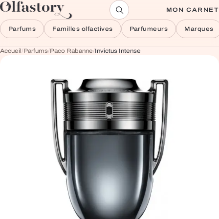
Aller au contenu
MON CARNET
Parfums
Familles olfactives
Parfumeurs
Marques
Accueil
/
Parfums
/
Paco Rabanne
/
Invictus Intense