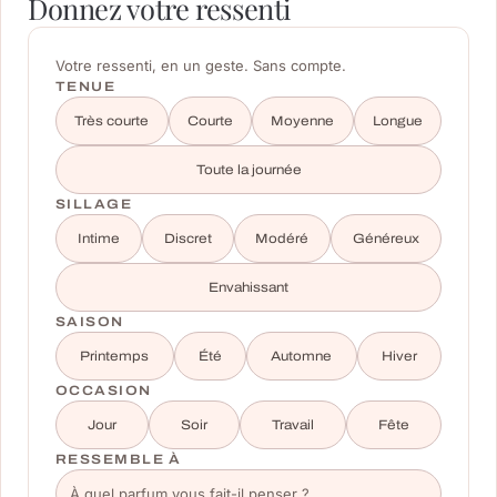
Donnez votre ressenti
Votre ressenti, en un geste. Sans compte.
TENUE
Très courte
Courte
Moyenne
Longue
Toute la journée
SILLAGE
Intime
Discret
Modéré
Généreux
Envahissant
SAISON
Printemps
Été
Automne
Hiver
OCCASION
Jour
Soir
Travail
Fête
RESSEMBLE À