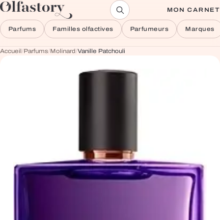
Aller au contenu
MON CARNET
Parfums
Familles olfactives
Parfumeurs
Marques
Accueil
/
Parfums
/
Molinard
/
Vanille Patchouli