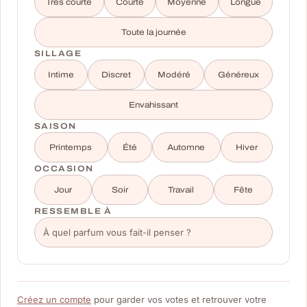
Très courte
Courte
Moyenne
Longue
Toute la journée
SILLAGE
Intime
Discret
Modéré
Généreux
Envahissant
SAISON
Printemps
Été
Automne
Hiver
OCCASION
Jour
Soir
Travail
Fête
RESSEMBLE À
Créez un compte
pour garder vos votes et retrouver votre