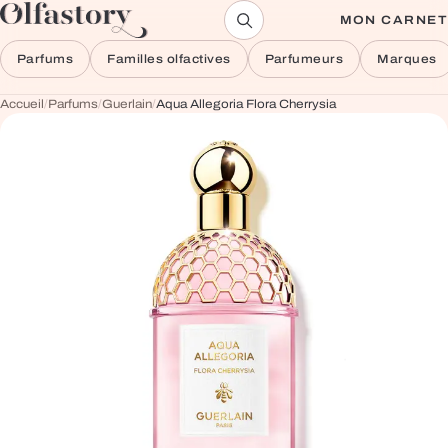
Aller au contenu
MON CARNET
Parfums
Familles olfactives
Parfumeurs
Marques
Accueil
/
Parfums
/
Guerlain
/
Aqua Allegoria Flora Cherrysia