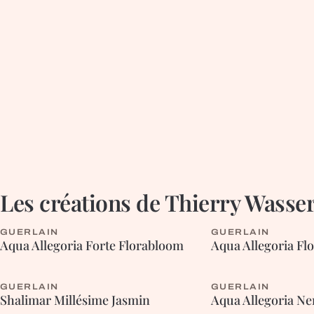
Les créations de
Thierry Wasse
GUERLAIN
GUERLAIN
FLEURIE
FLEURIE
Aqua Allegoria Forte Florabloom
Aqua Allegoria Fl
GUERLAIN
GUERLAIN
ORIENTALE
BOISÉE
Shalimar Millésime Jasmin
Aqua Allegoria Ner