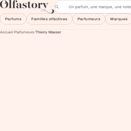
Aller au contenu
Rechercher un parfum
Parfums
Familles olfactives
Parfumeurs
Marques
Accueil
/
Parfumeurs
/
Thierry Wasser