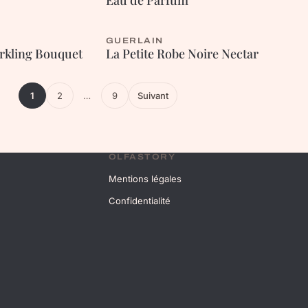
Eau de Parfum
GUERLAIN
ORIENTALE
rkling Bouquet
La Petite Robe Noire Nectar
1
2
…
9
Suivant
OLFASTORY
Mentions légales
Confidentialité