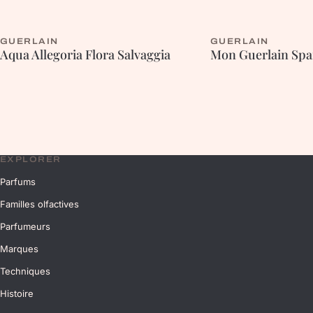
GUERLAIN
GUERLAIN
FLEURIE
ORIENTALE
Aqua Allegoria Flora Salvaggia
Mon Guerlain Spa
EXPLORER
Parfums
Familles olfactives
Parfumeurs
Marques
Techniques
Histoire