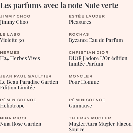
Les parfums avec la note
Note verte
JIMMY CHOO
ESTÉE LAUDER
CHYPRÉE
FLEURIE
Jimmy Choo
Pleasures
LE LABO
ROCHAS
FLEURIE
Violette 30
Byzance Eau de Parfum
HERMÈS
CHRISTIAN DIOR
AROMATIQUE
H24 Herbes Vives
DIOR J'adore L'Or édition
limitée Parfum
JEAN PAUL GAULTIER
MONCLER
Le Beau Paradise Garden
Pour Homme
Edition Limitée
RÉMINISCENCE
RÉMINISCENCE
Heliotrope
Guimauve
NINA RICCI
THIERRY MUGLER
FLEURIE
Nina Rose Garden
Mugler Aura Mugler Flacon
Source