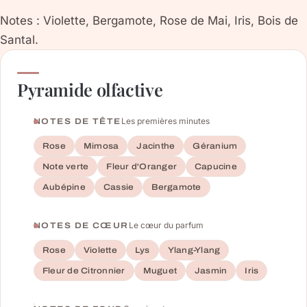
Notes : Violette, Bergamote, Rose de Mai, Iris, Bois de
Santal.
Pyramide olfactive
Les premières minutes
NOTES DE TÊTE
Rose
Mimosa
Jacinthe
Géranium
Note verte
Fleur d'Oranger
Capucine
Aubépine
Cassie
Bergamote
Le cœur du parfum
NOTES DE CŒUR
Rose
Violette
Lys
Ylang-Ylang
Fleur de Citronnier
Muguet
Jasmin
Iris