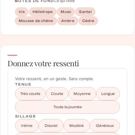
Ce qui reste
NOTES DE FOND
Iris
Héliotrope
Musc
Santal
Mousse de chêne
Ambre
Cèdre
Donnez votre ressenti
Votre ressenti, en un geste. Sans compte.
TENUE
Très courte
Courte
Moyenne
Longue
Toute la journée
SILLAGE
Intime
Discret
Modéré
Généreux