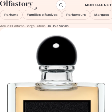
Aller au contenu
MON CARNET
Parfums
Familles olfactives
Parfumeurs
Marques
Accueil
/
Parfums
/
Serge Lutens
/
Un Bois Vanille