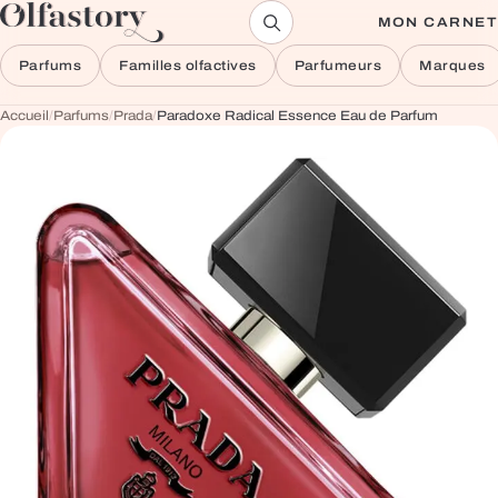
Aller au contenu
MON CARNET
Parfums
Familles olfactives
Parfumeurs
Marques
Accueil
/
Parfums
/
Prada
/
Paradoxe Radical Essence Eau de Parfum