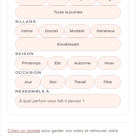
Toute la journée
SILLAGE
Intime
Discret
Modéré
Généreux
Envahissant
SAISON
Printemps
Été
Automne
Hiver
OCCASION
Jour
Soir
Travail
Fête
RESSEMBLE À
Créez un compte
pour garder vos votes et retrouver votre