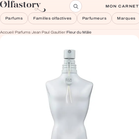
Aller au contenu
MON CARNET
Parfums
Familles olfactives
Parfumeurs
Marques
Accueil
/
Parfums
/
Jean Paul Gaultier
/
Fleur du Mâle