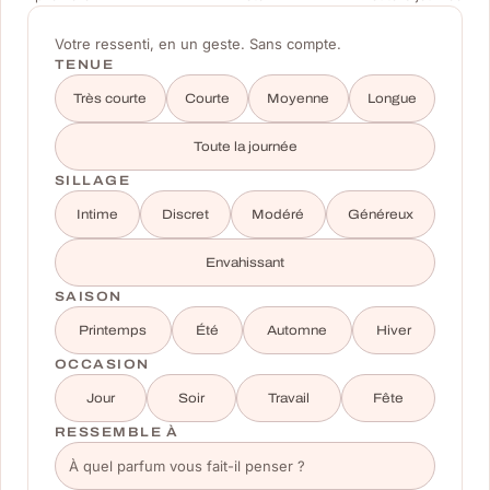
Votre ressenti, en un geste. Sans compte.
TENUE
Très courte
Courte
Moyenne
Longue
Toute la journée
SILLAGE
Intime
Discret
Modéré
Généreux
Envahissant
SAISON
Printemps
Été
Automne
Hiver
OCCASION
Jour
Soir
Travail
Fête
RESSEMBLE À