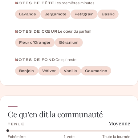
Les premières minutes
NOTES DE TÊTE
Lavande
Bergamote
Petitgrain
Basilic
Le cœur du parfum
NOTES DE CŒUR
Fleur d'Oranger
Géranium
Ce qui reste
NOTES DE FOND
Benjoin
Vétiver
Vanille
Coumarine
Ce qu’en dit la communauté
Moyenne
TENUE
Éphémère
1
vote
Toute la journée