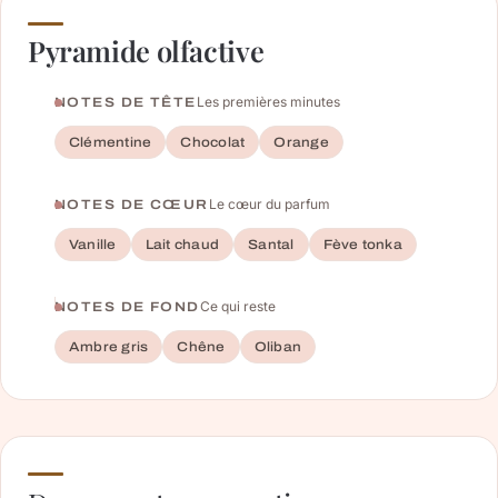
Pyramide olfactive
Les premières minutes
NOTES DE TÊTE
Clémentine
Chocolat
Orange
Le cœur du parfum
NOTES DE CŒUR
Vanille
Lait chaud
Santal
Fève tonka
Ce qui reste
NOTES DE FOND
Ambre gris
Chêne
Oliban