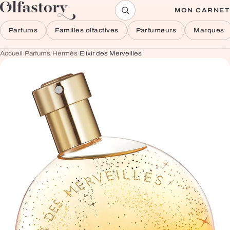
Aller au contenu
MON CARNET
Parfums
Familles olfactives
Parfumeurs
Marques
Accueil
/
Parfums
/
Hermès
/
Elixir des Merveilles