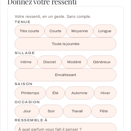
Donnez votre ressenti
Votre ressenti, en un geste. Sans compte.
TENUE
Très courte
Courte
Moyenne
Longue
Toute la journée
SILLAGE
Intime
Discret
Modéré
Généreux
Envahissant
SAISON
Printemps
Été
Automne
Hiver
OCCASION
Jour
Soir
Travail
Fête
RESSEMBLE À