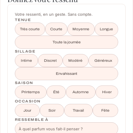
Votre ressenti, en un geste. Sans compte.
TENUE
Très courte
Courte
Moyenne
Longue
Toute la journée
SILLAGE
Intime
Discret
Modéré
Généreux
Envahissant
SAISON
Printemps
Été
Automne
Hiver
OCCASION
Jour
Soir
Travail
Fête
RESSEMBLE À