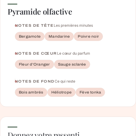
Pyramide olfactive
Les premières minutes
NOTES DE TÊTE
Bergamote
Mandarine
Poivre noir
Le cœur du parfum
NOTES DE CŒUR
Fleur d'Oranger
Sauge sclarée
Ce qui reste
NOTES DE FOND
Bois ambrés
Héliotrope
Fève tonka
Donnez votre ressenti