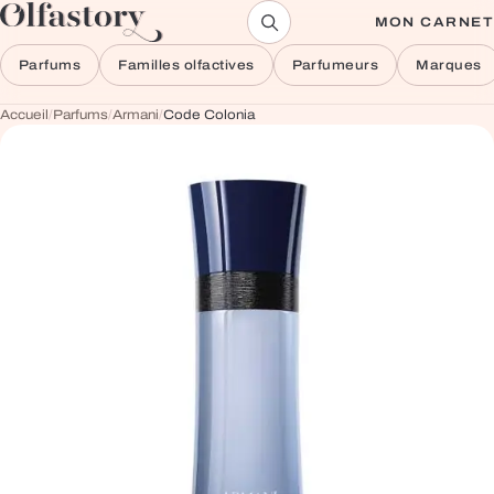
Aller au contenu
MON CARNET
Parfums
Familles olfactives
Parfumeurs
Marques
Accueil
/
Parfums
/
Armani
/
Code Colonia