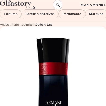
Aller au contenu
MON CARNET
Parfums
Familles olfactives
Parfumeurs
Marques
Accueil
/
Parfums
/
Armani
/
Code A-List