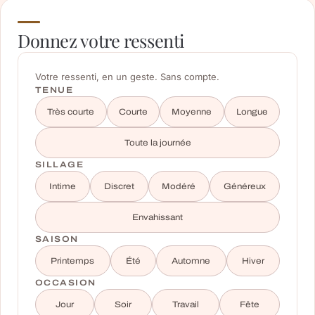
Donnez votre ressenti
Votre ressenti, en un geste. Sans compte.
TENUE
Très courte
Courte
Moyenne
Longue
Toute la journée
SILLAGE
Intime
Discret
Modéré
Généreux
Envahissant
SAISON
Printemps
Été
Automne
Hiver
OCCASION
Jour
Soir
Travail
Fête