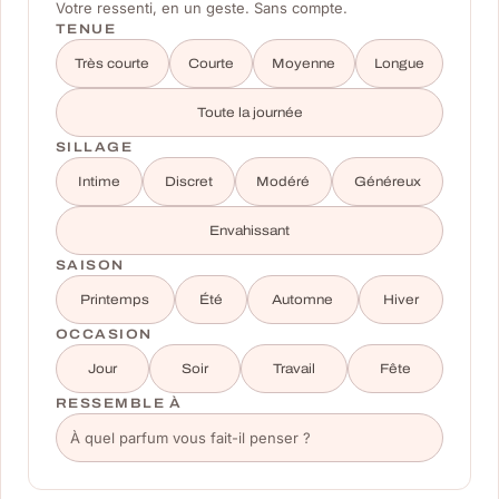
Votre ressenti, en un geste. Sans compte.
TENUE
Très courte
Courte
Moyenne
Longue
Toute la journée
SILLAGE
Intime
Discret
Modéré
Généreux
Envahissant
SAISON
Printemps
Été
Automne
Hiver
OCCASION
Jour
Soir
Travail
Fête
RESSEMBLE À