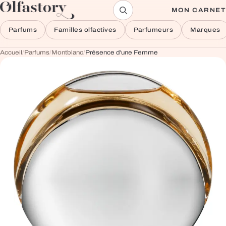
Aller au contenu
MON CARNET
Parfums
Familles olfactives
Parfumeurs
Marques
Accueil
/
Parfums
/
Montblanc
/
Présence d'une Femme