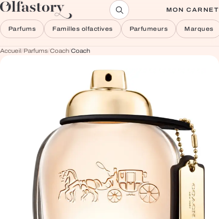
Aller au contenu
MON CARNET
Parfums
Familles olfactives
Parfumeurs
Marques
Accueil
/
Parfums
/
Coach
/
Coach