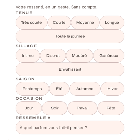
Votre ressenti, en un geste. Sans compte.
TENUE
Très courte
Courte
Moyenne
Longue
Toute la journée
SILLAGE
Intime
Discret
Modéré
Généreux
Envahissant
SAISON
Printemps
Été
Automne
Hiver
OCCASION
Jour
Soir
Travail
Fête
RESSEMBLE À