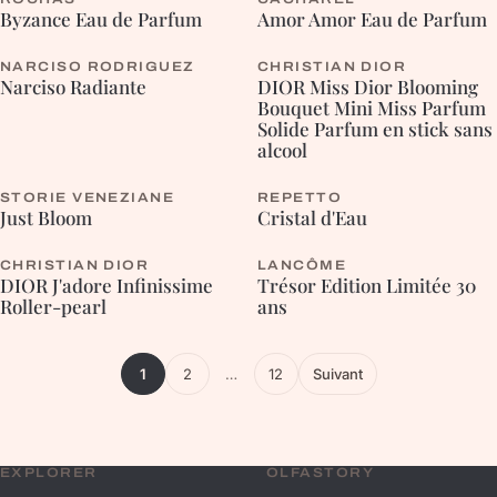
FLEURIE
Byzance Eau de Parfum
Amor Amor Eau de Parfum
NARCISO RODRIGUEZ
CHRISTIAN DIOR
Narciso Radiante
DIOR Miss Dior Blooming
Bouquet Mini Miss Parfum
Solide Parfum en stick sans
alcool
STORIE VENEZIANE
REPETTO
FLEURIE
Just Bloom
Cristal d'Eau
CHRISTIAN DIOR
LANCÔME
DIOR J'adore Infinissime
Trésor Edition Limitée 30
Roller-pearl
ans
1
2
…
12
Suivant
EXPLORER
OLFASTORY