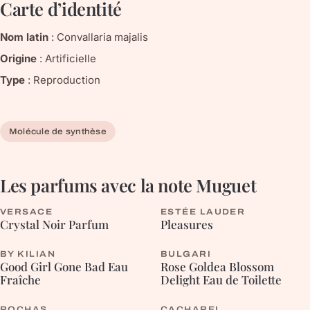
Carte d’identité
Nom latin
:
Convallaria majalis
Origine
:
Artificielle
Type
:
Reproduction
Molécule de synthèse
Les parfums avec la note
Muguet
VERSACE
ESTÉE LAUDER
ORIENTALE
FLEURIE
Crystal Noir Parfum
Pleasures
BY KILIAN
BULGARI
FLEURIE
FLEURIE
Good Girl Gone Bad Eau
Rose Goldea Blossom
Fraîche
Delight Eau de Toilette
ROCHAS
CACHAREL