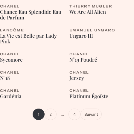
CHANEL
THIERRY MUGLER
FLEURIE
ORIENTALE
Chance Eau Splendide Eau
We Are All Alien
de Parfum
LANCÔME
EMANUEL UNGARO
ORIENTALE
FOUGÈRE
La Vie est Belle par Lady
Ungaro III
Pink
CHANEL
CHANEL
BOISÉE
FLEURIE
Sycomore
N°19 Poudré
CHANEL
CHANEL
BOISÉE
ORIENTALE
N°18
Jersey
CHANEL
CHANEL
FLEURIE
BOISÉE
Gardénia
Platinum Égoïste
1
2
…
4
Suivant