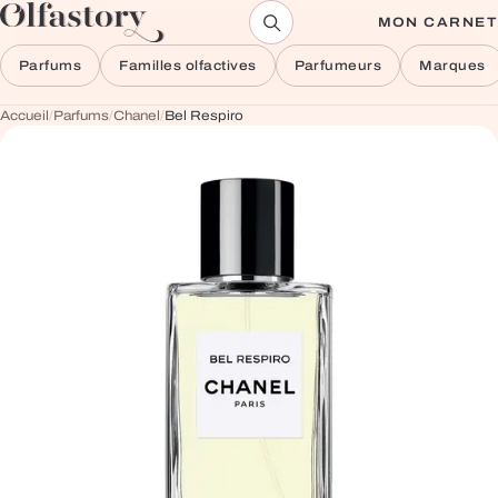
Aller au contenu
MON CARNET
Parfums
Familles olfactives
Parfumeurs
Marques
Accueil
/
Parfums
/
Chanel
/
Bel Respiro