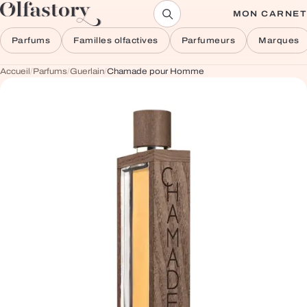
Aller au contenu
MON CARNET
Parfums
Familles olfactives
Parfumeurs
Marques
Accueil
/
Parfums
/
Guerlain
/
Chamade pour Homme