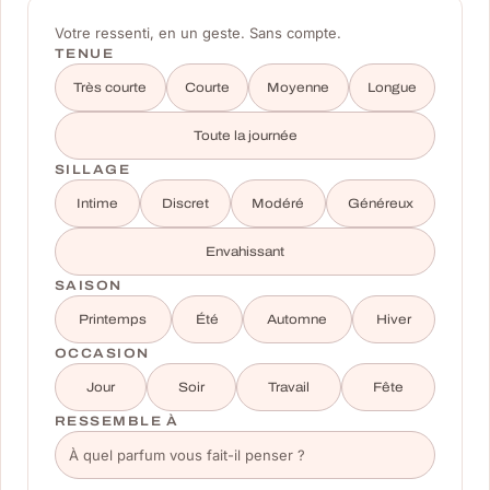
Votre ressenti, en un geste. Sans compte.
TENUE
Très courte
Courte
Moyenne
Longue
Toute la journée
SILLAGE
Intime
Discret
Modéré
Généreux
Envahissant
SAISON
Printemps
Été
Automne
Hiver
OCCASION
Jour
Soir
Travail
Fête
RESSEMBLE À