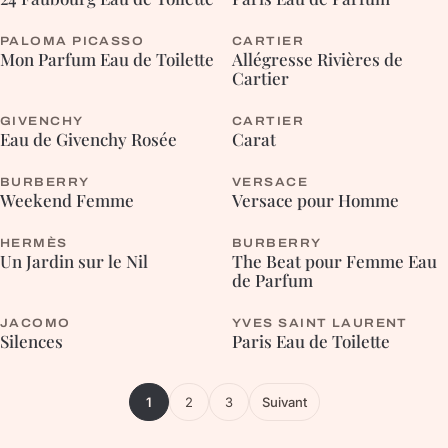
PALOMA PICASSO
CARTIER
FLEURIE
Mon Parfum Eau de Toilette
Allégresse Rivières de
Cartier
GIVENCHY
CARTIER
FLEURIE
FLEURIE
Eau de Givenchy Rosée
Carat
BURBERRY
VERSACE
FLEURIE
FOUGÈRE
Weekend Femme
Versace pour Homme
HERMÈS
BURBERRY
HESPÉRIDÉE
FLEURIE
Un Jardin sur le Nil
The Beat pour Femme Eau
de Parfum
JACOMO
YVES SAINT LAURENT
FLEURIE
FLEURIE
Silences
Paris Eau de Toilette
1
2
3
Suivant