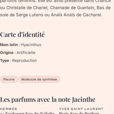
parfums féminins. Elle est ainsi présente dans Chance
ou Christalle de Chanel, Chamade de Guerlain, Bas de
soie de Serge Lutens ou Anaïs Anaïs de Cacharel.
Carte d’identité
Nom latin
:
Hyacinthus
Origine
:
Artificielle
Type
:
Reproduction
Fleurie
Molécule de synthèse
Les parfums avec la note
Jacinthe
HERMÈS
YVES SAINT LAURENT
24 Faubourg Eau de Toilette
Paris Eau de Parfum