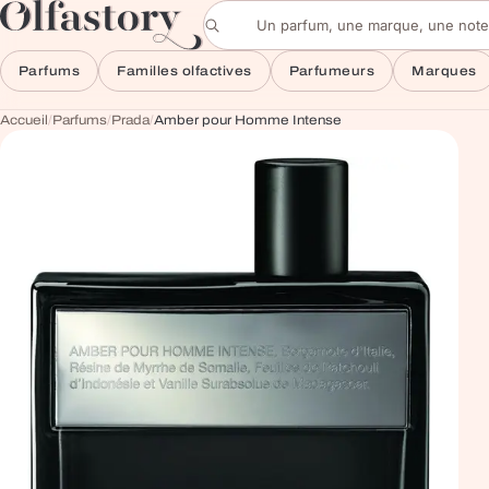
Aller au contenu
Rechercher un parfum
Parfums
Familles olfactives
Parfumeurs
Marques
Accueil
/
Parfums
/
Prada
/
Amber pour Homme Intense