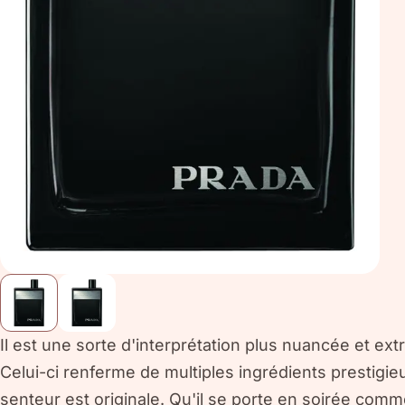
Il est une sorte d'interprétation plus nuancée et e
Celui-ci renferme de multiples ingrédients prestigie
senteur est originale. Qu'il se porte en soirée co