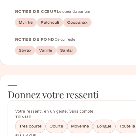
Le cœur du parfum
NOTES DE CŒUR
Myrrhe
Patchouli
Opopanax
Ce qui reste
NOTES DE FOND
Styrax
Vanille
Santal
Donnez votre ressenti
Votre ressenti, en un geste. Sans compte.
TENUE
Très courte
Courte
Moyenne
Longue
Toute la
SILLAGE