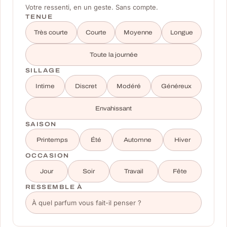
Votre ressenti, en un geste. Sans compte.
TENUE
Très courte
Courte
Moyenne
Longue
Toute la journée
SILLAGE
Intime
Discret
Modéré
Généreux
Envahissant
SAISON
Printemps
Été
Automne
Hiver
OCCASION
Jour
Soir
Travail
Fête
RESSEMBLE À