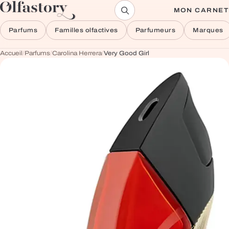
Aller au contenu
MON CARNET
Parfums
Familles olfactives
Parfumeurs
Marques
Accueil
/
Parfums
/
Carolina Herrera
/
Very Good Girl