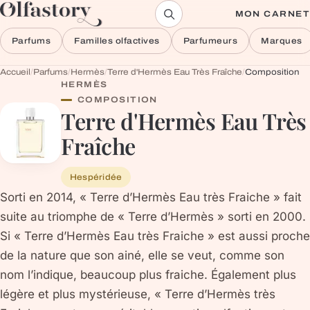
Aller au contenu
MON CARNET
Parfums
Familles olfactives
Parfumeurs
Marques
Accueil
/
Parfums
/
Hermès
/
Terre d'Hermès Eau Très Fraîche
/
Composition
HERMÈS
COMPOSITION
Terre d'Hermès Eau Très
Fraîche
Hespéridée
Sorti en 2014, « Terre d’Hermès Eau très Fraiche » fait
suite au triomphe de « Terre d’Hermès » sorti en 2000.
Si « Terre d’Hermès Eau très Fraiche » est aussi proche
de la nature que son ainé, elle se veut, comme son
nom l’indique, beaucoup plus fraiche. Également plus
légère et plus mystérieuse, « Terre d’Hermès très