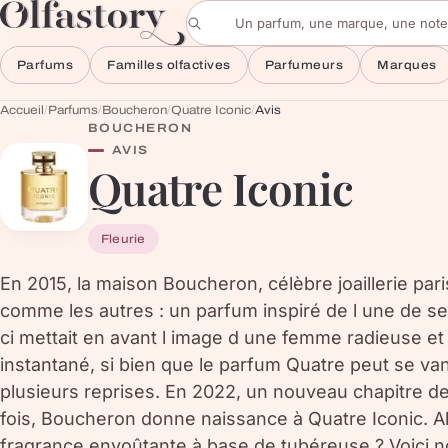
Aller au contenu
Rechercher un parfum
Parfums
Familles olfactives
Parfumeurs
Marques
Accueil
/
Parfums
/
Boucheron
/
Quatre Iconic
/
Avis
BOUCHERON
AVIS
Quatre Iconic
Fleurie
En 2015, la maison Boucheron, célèbre joaillerie pari
comme les autres : un parfum inspiré de l une de se
ci mettait en avant l image d une femme radieuse et
instantané, si bien que le parfum Quatre peut se vant
plusieurs reprises. En 2022, un nouveau chapitre de 
fois, Boucheron donne naissance à Quatre Iconic. Alo
fragrance envoûtante à base de tubéreuse ? Voici no