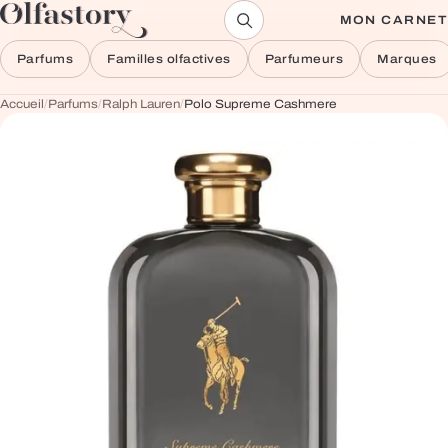
Aller au contenu
MON CARNET
Parfums
Familles olfactives
Parfumeurs
Marques
Accueil
/
Parfums
/
Ralph Lauren
/
Polo Supreme Cashmere