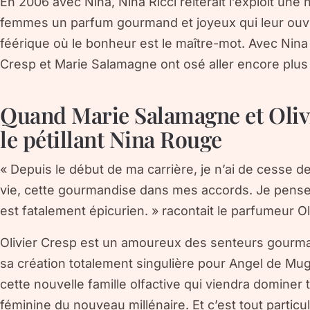
En 2006 avec Nina, Nina Ricci réitérait l’exploit une 
femmes un parfum gourmand et joyeux qui leur ouvr
féérique où le bonheur est le maître-mot. Avec Nina
Cresp et Marie Salamagne ont osé aller encore plus
Quand Marie Salamagne et Olivi
le pétillant Nina Rouge
« Depuis le début de ma carrière, je n’ai de cesse de
vie, cette gourmandise dans mes accords. Je pense 
est fatalement épicurien. » racontait le parfumeur O
Olivier Cresp est un amoureux des senteurs gourman
sa création totalement singulière pour Angel de Mug
cette nouvelle famille olfactive qui viendra dominer 
féminine du nouveau millénaire. Et c’est tout particu