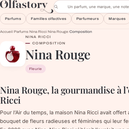
Aller au contenu
Rechercher un parfum
Parfums
Familles olfactives
Parfumeurs
Marques
Accueil
/
Parfums
/
Nina Ricci
/
Nina Rouge
/
Composition
NINA RICCI
COMPOSITION
Nina Rouge
Fleurie
Nina Rouge, la gourmandise à l’
Ricci
Pour l’Air du temps, la maison Nina Ricci avait offe
bouquet de fleurs radieuses et féminines qui leur ferai