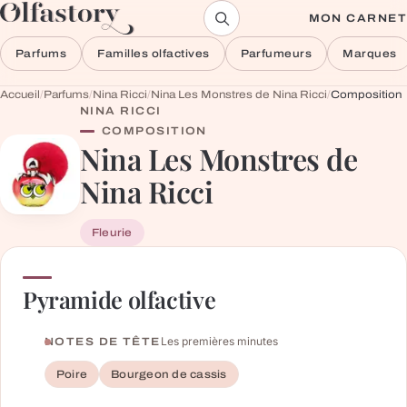
Aller au contenu
MON CARNET
Parfums
Familles olfactives
Parfumeurs
Marques
Accueil
/
Parfums
/
Nina Ricci
/
Nina Les Monstres de Nina Ricci
/
Composition
NINA RICCI
COMPOSITION
Nina Les Monstres de
Nina Ricci
Fleurie
Pyramide olfactive
Les premières minutes
NOTES DE TÊTE
Poire
Bourgeon de cassis