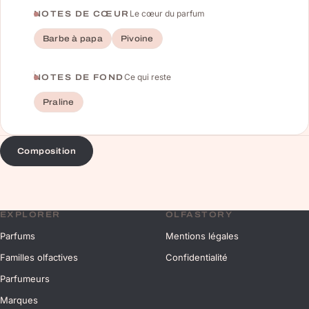
Le cœur du parfum
NOTES DE CŒUR
Barbe à papa
Pivoine
Ce qui reste
NOTES DE FOND
Praline
Composition
EXPLORER
OLFASTORY
Parfums
Mentions légales
Familles olfactives
Confidentialité
Parfumeurs
Marques