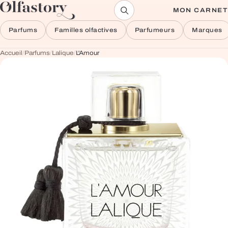
Aller au contenu
MON CARNET
Parfums
Familles olfactives
Parfumeurs
Marques
Accueil
/
Parfums
/
Lalique
/
L'Amour