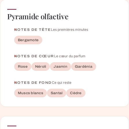
Pyramide olfactive
Les premières minutes
NOTES DE TÊTE
Bergamote
Le cœur du parfum
NOTES DE CŒUR
Rose
Néroli
Jasmin
Gardénia
Ce qui reste
NOTES DE FOND
Muscs blancs
Santal
Cèdre