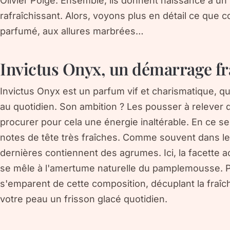
Olivier Polge. Ensemble, ils donnent naissance à un
rafraîchissant. Alors, voyons plus en détail ce que 
parfumé, aux allures marbrées…
Invictus Onyx, un démarrage frai
Invictus Onyx est un parfum vif et charismatique, 
au quotidien. Son ambition ? Les pousser à relever d
procurer pour cela une énergie inaltérable. En ce s
notes de tête très fraîches. Comme souvent dans l
dernières contiennent des agrumes. Ici, la facette 
se mêle à l'amertume naturelle du pamplemousse. P
s'emparent de cette composition, décuplant la fraîch
votre peau un frisson glacé quotidien.