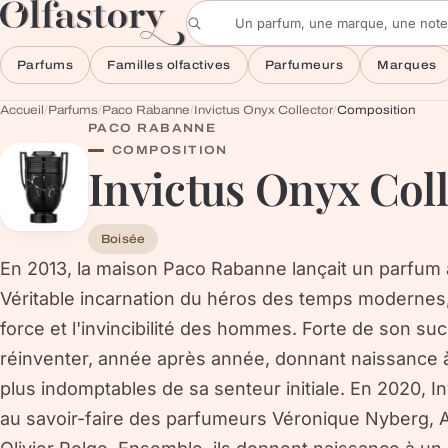
Aller au contenu
Rechercher un parfum
Parfums
Familles olfactives
Parfumeurs
Marques
Accueil
/
Parfums
/
Paco Rabanne
/
Invictus Onyx Collector
/
Composition
PACO RABANNE
COMPOSITION
Invictus Onyx Col
Boisée
En 2013, la maison Paco Rabanne lançait un parfum a
Véritable incarnation du héros des temps modernes,
force et l'invincibilité des hommes. Forte de son su
réinventer, année après année, donnant naissance à
plus indomptables de sa senteur initiale. En 2020, I
au savoir-faire des parfumeurs Véronique Nyberg, 