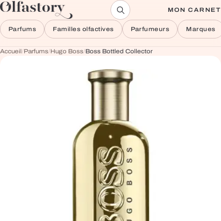
Aller au contenu
MON CARNET
Parfums
Familles olfactives
Parfumeurs
Marques
Accueil
/
Parfums
/
Hugo Boss
/
Boss Bottled Collector