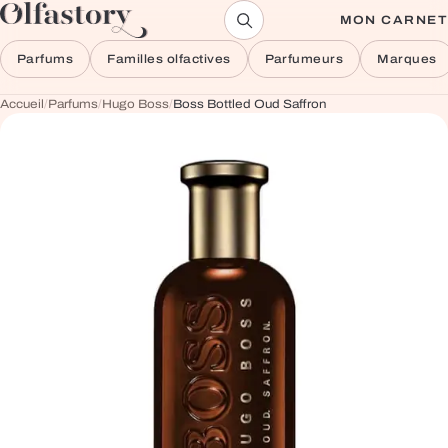
Aller au contenu
MON CARNET
Parfums
Familles olfactives
Parfumeurs
Marques
Accueil
/
Parfums
/
Hugo Boss
/
Boss Bottled Oud Saffron