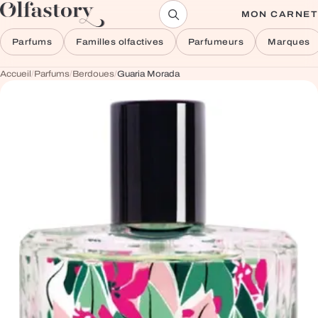
Aller au contenu
MON CARNET
Parfums
Familles olfactives
Parfumeurs
Marques
Accueil
/
Parfums
/
Berdoues
/
Guaria Morada