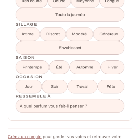
Très courte
Courte
Moyenne
Longue
Toute la journée
SILLAGE
Intime
Discret
Modéré
Généreux
Envahissant
SAISON
Printemps
Été
Automne
Hiver
OCCASION
Jour
Soir
Travail
Fête
RESSEMBLE À
Créez un compte
pour garder vos votes et retrouver votre